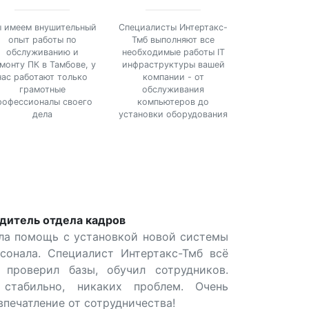
 имеем внушительный
Специалисты Интертакс-
опыт работы по
Тмб выполняют все
обслуживанию и
необходимые работы IT
монту ПК в Тамбове, у
инфраструктуры вашей
нас работают только
компании - от
грамотные
обслуживания
рофессионалы своего
компьютеров до
дела
установки оборудования
одитель отдела кадров
ла помощь с установкой новой системы
сонала. Специалист Интертакс-Тмб всё
, проверил базы, обучил сотрудников.
 стабильно, никаких проблем. Очень
впечатление от сотрудничества!