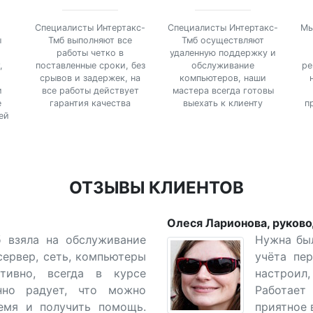
Специалисты Интертакс-
Специалисты Интертакс-
Мы
ы
Тмб выполняют все
Тмб осуществляют
работы четко в
удаленную поддержку и
,
поставленные сроки, без
обслуживание
ре
срывов и задержек, на
компьютеров, наши
и
все работы действует
мастера всегда готовы
е
гарантия качества
выехать к клиенту
п
ей
ОТЗЫВЫ КЛИЕНТОВ
Олеся Ларионова, руков
б взяла на обслуживание
Нужна бы
сервер, сеть, компьютеры
учёта пер
тивно, всегда в курсе
настроил
нно радует, что можно
Работает
емя и получить помощь.
приятное 