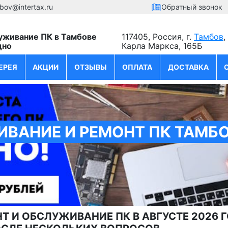
bov@intertax.ru
Обратный звонок
уживание ПК в Тамбове
117405, Россия, г.
Тамбов
,
дно
Карла Маркса, 165Б
ЕРЕЯ
АКЦИИ
ОТЗЫВЫ
ОПЛАТА
ДОСТАВКА
ВАНИЕ И РЕМОНТ ПК ТАМБОВ
Т И ОБСЛУЖИВАНИЕ ПК В АВГУСТЕ 2026 