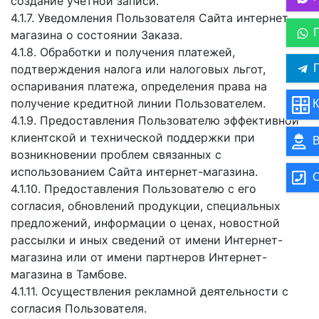
создание учетной записи.
4.1.7. Уведомления Пользователя Сайта интернет-
магазина о состоянии Заказа.
4.1.8. Обработки и получения платежей,
П
подтверждения налога или налоговых льгот,
оспаривания платежа, определения права на
получение кредитной линии Пользователем.
К
4.1.9. Предоставления Пользователю эффективной
клиентской и технической поддержки при
В
возникновении проблем связанных с
использованием Сайта интернет-магазина.
О
4.1.10. Предоставления Пользователю с его
согласия, обновлений продукции, специальных
предложений, информации о ценах, новостной
рассылки и иных сведений от имени Интернет-
магазина или от имени партнеров Интернет-
магазина в Тамбове.
4.1.11. Осуществления рекламной деятельности с
согласия Пользователя.