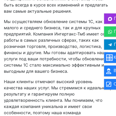
быть всегда в курсе всех изменений и предлагать
вам самые актуальные решения.
Мы осуществляем обновление системы 1C, как для
малого и среднего бизнеса, так и для крупных
предприятий. Компания Интертакс-Тмб имеет опыт
работы в самых различных сферах, таких как
П
розничная торговля, производство, логистика,
финансы и другие. Мы готовы адаптировать наши
К
услуги под ваши потребности, чтобы обновление
системы 1C стало максимально эффективным и
В
выгодным для вашего бизнеса.
Наши клиенты отмечают высокий уровень
О
качества наших услуг. Мы стремимся к идеальному
результату и гарантируем полную
удовлетворенность клиента. Мы понимаем, что
каждая компания уникальна и имеет свои
особенности, поэтому наша команда