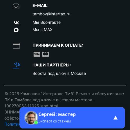
E-MAIL:
tambov@intertax.ru
Мы Вконтакте
Мы в MAX
ПРИНИМАЕМ К ОПЛАТЕ:
НАШИ ПАРТНЁРЫ:
Ворота под ключ в Москве
© 2026
Компания "Интертакс-Тмб" Ремонт и обслуживание
ПК в Тамбове под ключ с выездом мастера
.
100270063.11025.land.html
ВНИМАНИЕ: ст. 437 ГК РФ. Цены не являются публичной
Сергей: мастер
▲
офёртой уточняйте у наших менеджеров!
Эксперт со стажем
Политика конфиденциальности
/
Разработка сайтов Тамбов