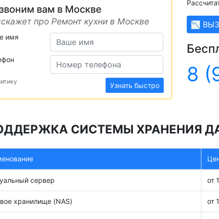
Рассчита
звоним вам в Москве
скажет про Ремонт кухни в Москве
📉 ВЫ
е имя
Бесп
ефон
8 (
литику
Узнать быстро
ОДДЕРЖКА СИСТЕМЫ ХРАНЕНИЯ ДА
менование
Цен
уальный сервер
от 
вое хранилище (NAS)
от 