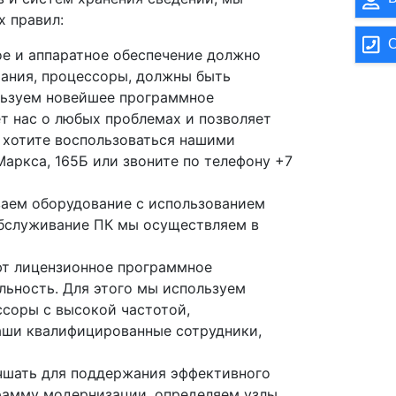
 правил:
О
е и аппаратное обеспечение должно
тания, процессоры, должны быть
льзуем новейшее программное
т нас о любых проблемах и позволяет
ы хотите воспользоваться нашими
Маркса, 165Б или звоните по телефону +7
аем оборудование с использованием
бслуживание ПК мы осуществляем в
ют лицензионное программное
льность. Для этого мы используем
ссоры с высокой частотой,
аши квалифицированные сотрудники,
чшать для поддержания эффективного
рамму модернизации, определяем узлы,