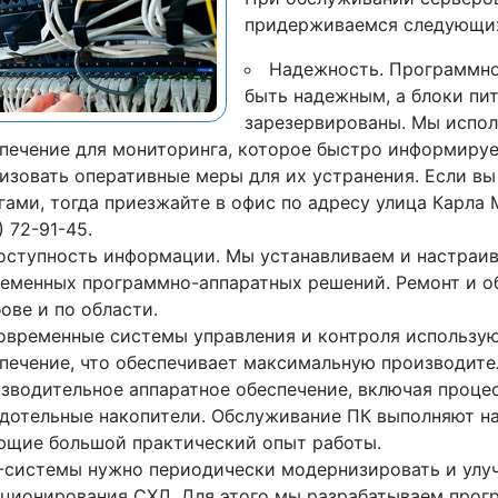
придерживаемся следующих
Надежность. Программно
быть надежным, а блоки пи
зарезервированы. Мы испо
печение для мониторинга, которое быстро информируе
изовать оперативные меры для их устранения. Если в
гами, тогда приезжайте в офис по адресу улица Карла 
) 72-91-45.
оступность информации. Мы устанавливаем и настраив
еменных программно-аппаратных решений. Ремонт и о
ове и по области.
овременные системы управления и контроля использу
печение, что обеспечивает максимальную производите
зводительное аппаратное обеспечение, включая проце
дотельные накопители. Обслуживание ПК выполняют н
щие большой практический опыт работы.
T-системы нужно периодически модернизировать и улу
ционирования СХД. Для этого мы разрабатываем прог