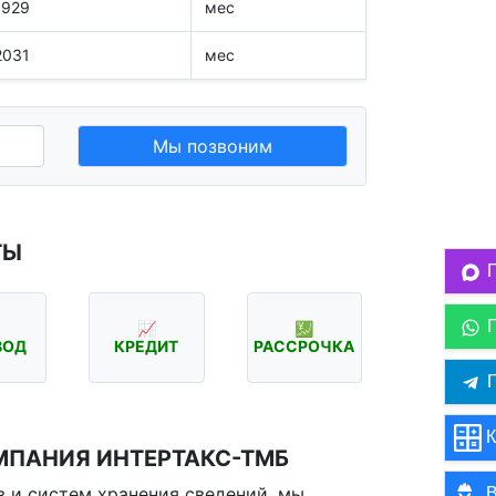
1929
мес
2031
мес
Мы позвоним
ТЫ
📈
💹
ВОД
КРЕДИТ
РАССРОЧКА
П
К
МПАНИЯ ИНТЕРТАКС-ТМБ
 и систем хранения сведений, мы
В