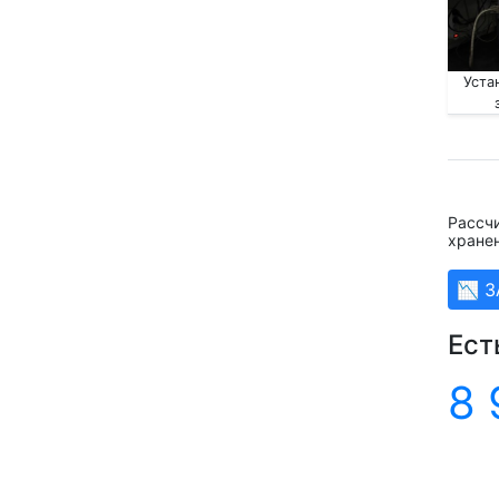
Уста
Рассч
хране
📉 
Ест
8 