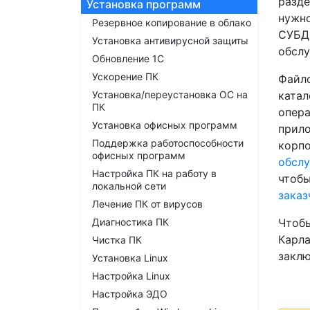
разде
Установка программ
нужно
Резервное копирование в облако
СУБД.
Установка антивирусной защиты
обслу
Обновление 1С
Ускорение ПК
Файло
Установка/переустановка ОС на
катал
ПК
опера
Установка офисных программ
прило
Поддержка работоспособности
корпо
офисных программ
обсл
Настройка ПК на работу в
чтобы
локальной сети
заказ
Лечение ПК от вирусов
Диагностика ПК
Чтобы
Карла
Чистка ПК
заклю
Установка Linux
Настройка Linux
Настройка ЭДО