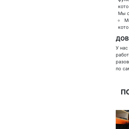
кото
Мы о
М
кото
ДОВ
У нас
работ
разов
по са
П