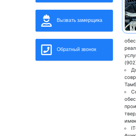
Вызвать замерщика
обес
реал
Обратный звонок
услу
(902
Д
совр
Тамб
С
обес
прои
твер
имею
I
функ