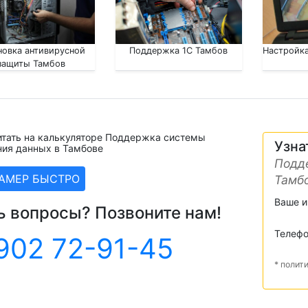
новка антивирусной
Поддержка 1С Тамбов
Настройка
защиты Тамбов
итать на калькуляторе Поддержка системы
Узна
ния данных в Тамбове
Подд
ЗАМЕР БЫСТРО
Тамб
Ваше 
ь вопросы? Позвоните нам!
Телеф
902 72-91-45
* полит