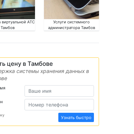
 виртуальной АТС
Услуги системного
Тамбов
администратора Тамбов
ть цену в Тамбове
ержка системы хранения данных в
ове
имя
он
ику
Узнать быстро