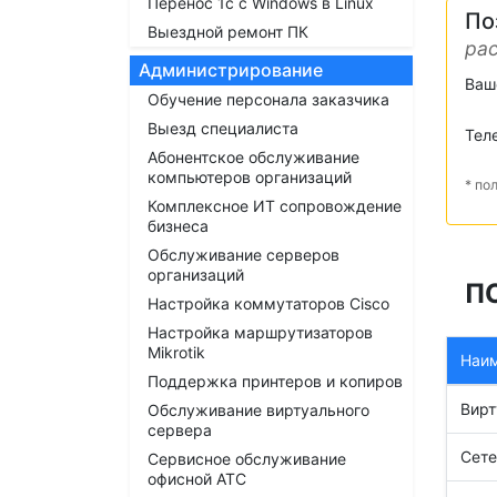
Перенос 1с с Windows в Linux
По
Выездной ремонт ПК
рас
Администрирование
Ваш
Обучение персонала заказчика
Выезд специалиста
Тел
Абонентское обслуживание
компьютеров организаций
* по
Комплексное ИТ сопровождение
бизнеса
Обслуживание серверов
организаций
П
Настройка коммутаторов Cisco
Настройка маршрутизаторов
Mikrotik
Наи
Поддержка принтеров и копиров
Вирт
Обслуживание виртуального
сервера
Сете
Сервисное обслуживание
офисной АТС