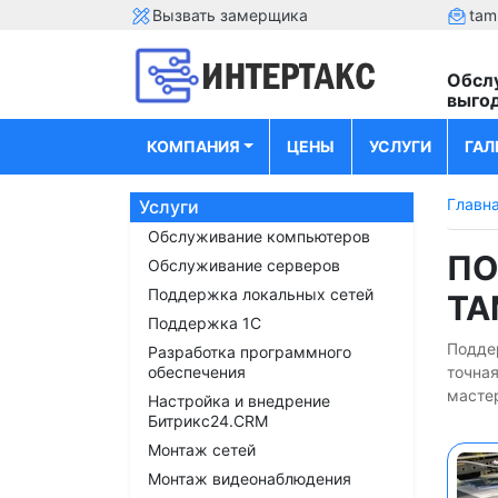
Вызвать замерщика
tam
Обсл
выго
КОМПАНИЯ
ЦЕНЫ
УСЛУГИ
ГАЛ
Главн
Услуги
Обслуживание компьютеров
ПО
Обслуживание серверов
Поддержка локальных сетей
ТА
Поддержка 1С
Подде
Разработка программного
обеспечения
точна
мастер
Настройка и внедрение
Битрикс24.CRM
Монтаж сетей
Монтаж видеонаблюдения