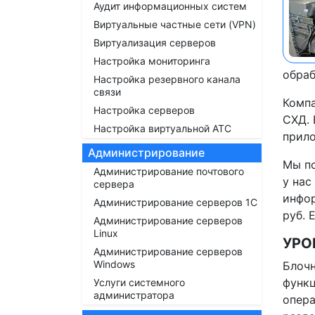
Аудит информационных систем
Виртуальные частные сети (VPN)
Виртуализация серверов
Настройка мониторинга
обраб
Настройка резервного канала
связи
Компа
Настройка серверов
СХД. 
Настройка виртуальной АТС
прило
Администрирование
Мы по
Администрирование почтового
у нас
сервера
инфор
Администрирование серверов 1С
руб. 
Администрирование серверов
Linux
УРО
Администрирование серверов
Windows
Блочн
функц
Услуги системного
администратора
опера