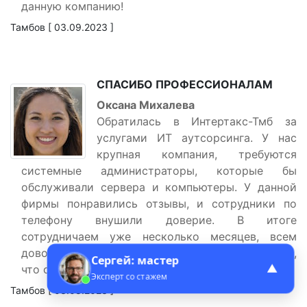
данную компанию!
Тамбов [ 03.09.2023 ]
СПАСИБО ПРОФЕССИОНАЛАМ
Оксана Михалева
Обратилась в Интертакс-Тмб за
услугами ИТ аутсорсинга. У нас
крупная компания, требуются
системные администраторы, которые бы
обслуживали сервера и компьютеры. У данной
фирмы понравились отзывы, и сотрудники по
телефону внушили доверие. В итоге
сотрудничаем уже несколько месяцев, всем
довольны. Оборудование ни разу не подводило,
Сергей: мастер
▲
что очень важно для нас. Советуем!
Эксперт со стажем
Тамбов [ 03.08.2023 ]