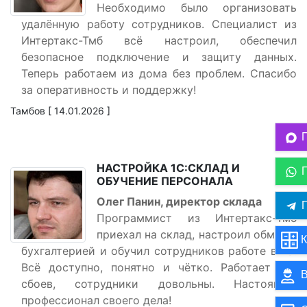
Необходимо было организовать
удалённую работу сотрудников. Специалист из
Интертакс-Тмб всё настроил, обеспечил
безопасное подключение и защиту данных.
Теперь работаем из дома без проблем. Спасибо
за оперативность и поддержку!
Тамбов [ 14.01.2026 ]
НАСТРОЙКА 1С:СКЛАД И
ОБУЧЕНИЕ ПЕРСОНАЛА
Олег Панин, директор склада
П
Программист из Интертакс-Тмб
приехал на склад, настроил обмен с
К
бухгалтерией и обучил сотрудников работе в 1С.
Всё доступно, понятно и чётко. Работает без
В
сбоев, сотрудники довольны. Настоящий
профессионал своего дела!